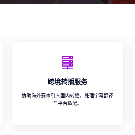
跨境转播服务
协助海外赛事引入国内转播，处理字幕翻译
与平台适配。