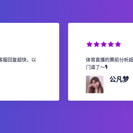
喜欢的球星头像，每
看比赛间隙，我在一
🌟
属礼包太懂球迷。最
而且福利到账很快，
顺滑不卡，同时活动
戏里数据/阵容搭配
张，我已经拉了两位朋
申午瑶