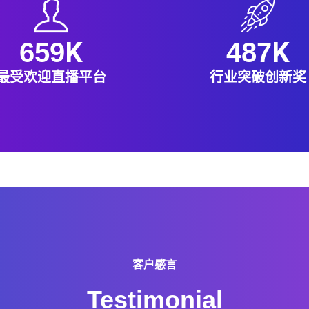
K
K
659
487
最受欢迎直播平台
行业突破创新奖
客户感言
Testimonial