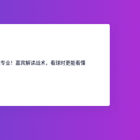
个人放松的时候点开了捕鱼游戏，赛事专
直观的感受是同样预算能拿到更多道具，
体验特别顺；使用体验上页面秒开，操作
入口醒目，领福利不费劲。再加上体育游
很有策略味，玩起来真的很容易上头。不夸
友进来一起玩了，反馈都说香。🚀🕹️🎰