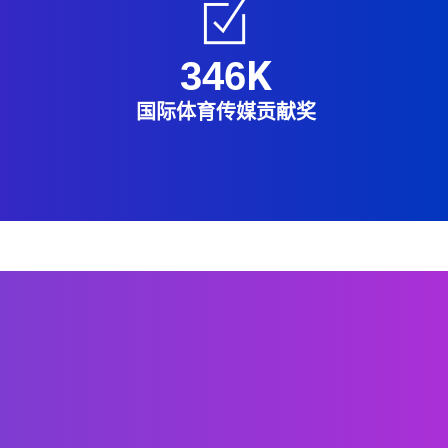
K
346
国际体育传媒贡献奖