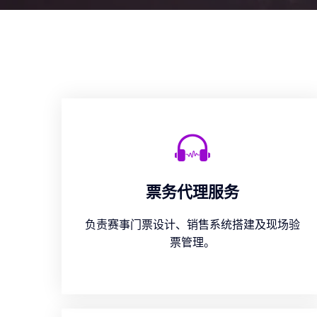
票务代理服务
负责赛事门票设计、销售系统搭建及现场验
票管理。