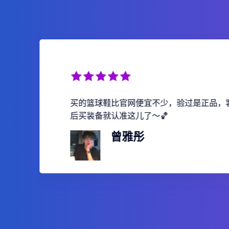
买的运动毛巾周边吸汗又柔软！上面印着
次健身用它都感觉充满动力，性价比超高～
訾幻灵