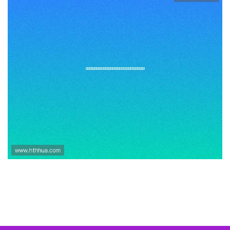
华体会棋牌交流平台打造世界杯主题体育
互动专区提升用户参与感和体验感