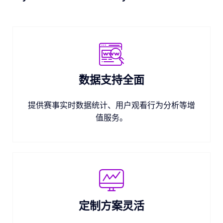
数据支持全面
提供赛事实时数据统计、用户观看行为分析等增
值服务。
定制方案灵活