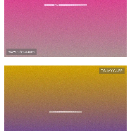
华体体育在线登录推出2026年世界杯专
题报道，涵盖赛事亮点、明星球员和精彩
战术分析
华体会网站国米赞助方如何借助世界杯平
台提升品牌知名度与市场竞争力