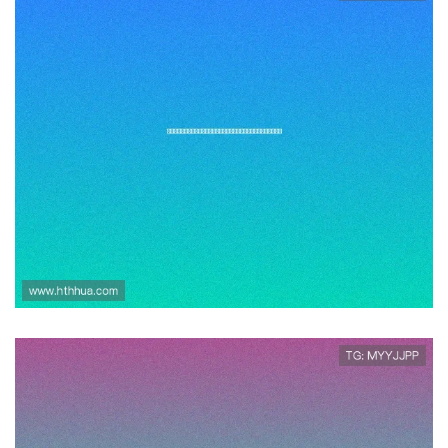
华体会棋牌交流平台打造世界杯主题体育
互动专区提升用户参与感和体验感