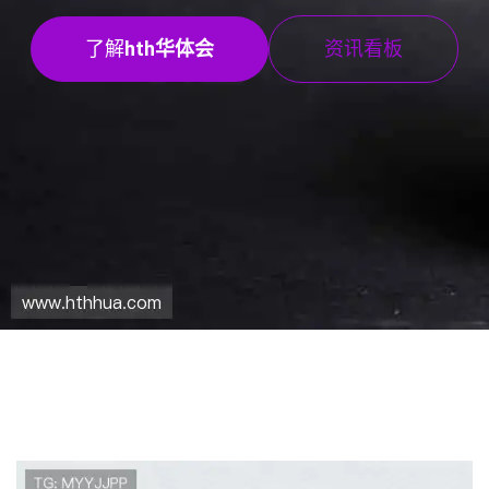
资讯看板
成功案例