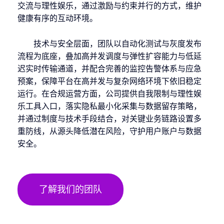
交流与理性娱乐，通过激励与约束并行的方式，维护
健康有序的互动环境。
技术与安全层面，团队以自动化测试与灰度发布
流程为底座，叠加高并发调度与弹性扩容能力与低延
迟实时传输通道，并配合完善的监控告警体系与应急
预案，保障平台在高并发与复杂网络环境下依旧稳定
运行。在合规运营方面，公司提供自我限制与理性娱
乐工具入口，落实隐私最小化采集与数据留存策略，
并通过制度与技术手段结合，对关键业务链路设置多
重防线，从源头降低潜在风险，守护用户账户与数据
安全。
了解我们的团队