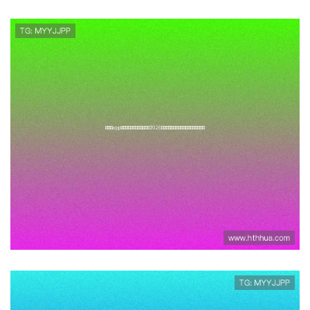
华体育app官网下载让你随时随地关注
2026年世界杯赛程、球队动态与精彩赛
事分析