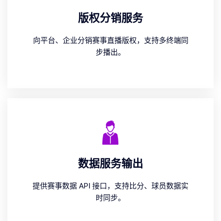
版权分销服务
向平台、企业分销赛事直播版权，支持多终端同
步播出。
数据服务输出
提供赛事数据 API 接口，支持比分、球员数据实
时同步。