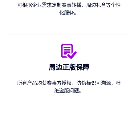
可根据企业需求定制赛事转播、周边礼盒等个性
化服务。
周边正版保障
所有产品均获赛事方授权，防伪标识可溯源，杜
绝盗版问题。