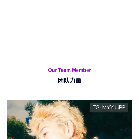
Our Team Member
团队力量