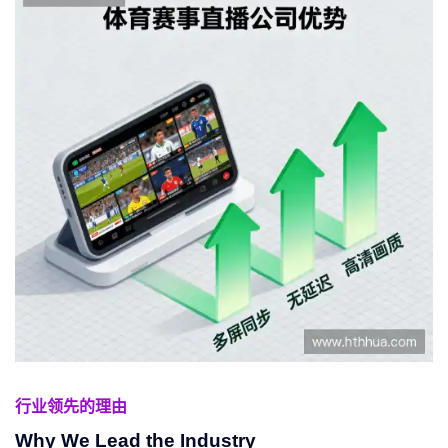
行业领先的理由
Why We Lead the Industry